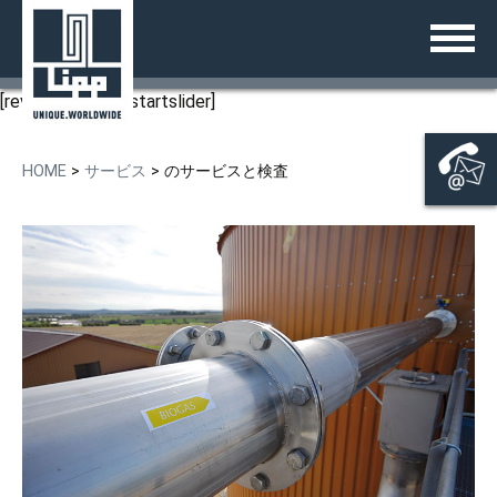
コ
日本語
ZURÜCK
ZURÜCK
ZURÜCK
ZURÜCK
ZURÜCK
ZURÜCK
ZURÜCK
ZURÜCK
ZURÜCK
ン
テ
沿革
LIPP®-二重折り曲げ工法
液体貯蔵タンク
KOMBIO®
産業界
廃棄物の発酵
地方自治体向け下水汚泥消化シス
バイオガス
の協議と販売
ご案内のページ
ン
テム
[rev_slider alias=startslider]
ツ
受賞歴
LIPP® 溶接技術
発酵槽
ユニバーサル発酵槽
生産工場の廃水処理
地方自治体向けソリューション
液体肥料（消化液）タンク
の技術開発と建設
会社概要
へ
地方自治体向け排水処理システム
ス
HOME
>
サービス
>
のサービスと検査
パートナープログラム
LIPP® の使用部材
ユニセントラルミックス発酵槽
二次発酵槽
生産工場プロセス水
農業界向け製品
農場での穀物貯蔵
のサービスと検査
LIPPシステム
キ
自治体向けの飲料水貯蔵
ッ
LIPP® 製品カタログ
ECO 発酵槽
液体肥料（消化液）タンク
産業界向け蓄熱タンク
農作物サイレージ
バイオガスプラント
タンク
プ
自治体向けガス貯蔵タンク
ガスストレージ
大容量記憶装置
システムソリューション
貯蔵用サイロ
ガス貯蔵
サービス
溶接タンク
プロジェクト
飲料水タンク
接触
バッファー貯蔵タンク