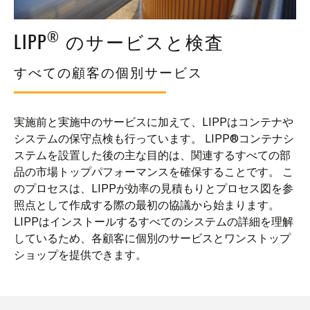
ニュース
特殊タンクとサイロ
®
ダウンロード
LIPP
のサービスと検査
ルーフとカバー
ビデオ
すべての顧客の個別サービス
エネルギー資源作物サイロ
コンテナ改修
実施前と実施中のサービスに加えて、LIPPはコンテナや
システムの保守点検も行っています。
LIPP®コンテナシ
追加付属機器
ステムを設置した後の主な目的は、関連するすべての部
品の市場トップパフォーマンスを確保することです。
こ
のプロセスは、LIPPが効率の見積もりとプロセス図を参
照点として作成する際の最初の協議から始まります。
LIPPはインストールするすべてのシステムの詳細を理解
しているため、各顧客に個別のサービスとワンストップ
ショップを提供できます。