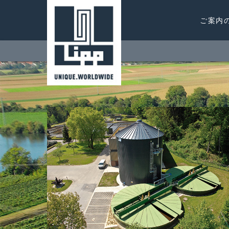
コ
日本語
ZURÜCK
ZURÜCK
ZURÜCK
ZURÜCK
ZURÜCK
ZURÜCK
ZURÜCK
ZURÜCK
ZURÜCK
ン
ご案内
テ
沿革
LIPP®-二重折り曲げ工法
液体貯蔵タンク
KOMBIO®
産業界
廃棄物の発酵
地方自治体向け下水汚泥消化シス
バイオガス
の協議と販売
ご案内のページ
ン
テム
ツ
受賞歴
LIPP® 溶接技術
発酵槽
ユニバーサル発酵槽
生産工場の廃水処理
地方自治体向けソリューション
液体肥料（消化液）タンク
の技術開発と建設
会社概要
へ
地方自治体向け排水処理システム
ス
パートナープログラム
LIPP® の使用部材
ユニセントラルミックス発酵槽
二次発酵槽
生産工場プロセス水
農業界向け製品
農場での穀物貯蔵
のサービスと検査
HOME
>
システムソリューション
>
地方自治体向けソリ
LIPPシステム
キ
自治体向けの飲料水貯蔵
ッ
LIPP® 製品カタログ
ECO 発酵槽
液体肥料（消化液）タンク
産業界向け蓄熱タンク
農作物サイレージ
バイオガスプラント
タンク
プ
自治体向けガス貯蔵タンク
ガスストレージ
大容量記憶装置
システムソリューション
貯蔵用サイロ
ガス貯蔵
サービス
溶接タンク
プロジェクト
飲料水タンク
接触
バッファー貯蔵タンク