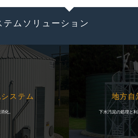
ステムソリューション
化システム
化システム
地方自
地方自
の消化。
の消化。
下水汚泥の処理と利
下水汚泥の処理と利