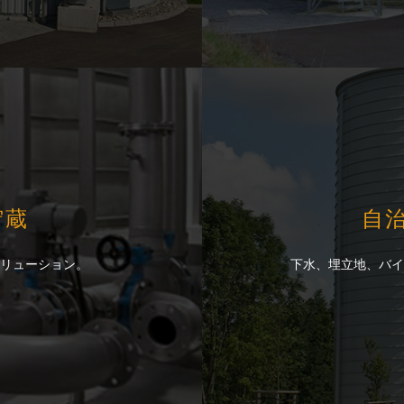
貯蔵
貯蔵
自
自
リューション。
リューション。
下水、埋立地、バイ
下水、埋立地、バイ