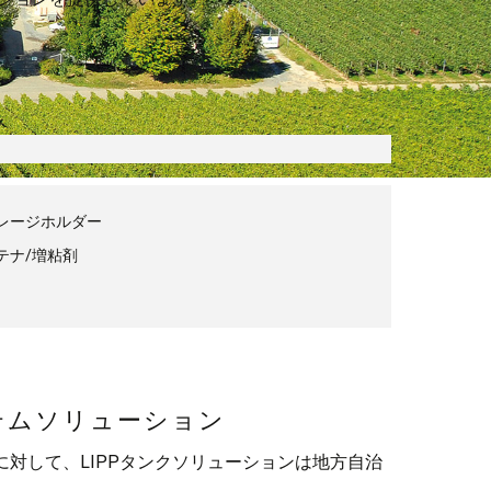
とカバー
ギー資源作物サイロ
ナ改修
属機器
トレージホルダー
テナ/増粘剤
テムソリューション
対して、LIPPタンクソリューションは地方自治