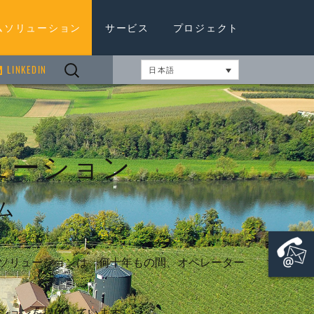
ムソリューション
サービス
プロジェクト
検
げ工法
蔵タンク
LINKEDIN
産業界
の協議と販売
日本語
廃棄物の
索:
地方自治体向けソリューシ
の技術開発と建設
KOMBIO®
生産工場
地方自治
ョン
化システ
酵槽
のサービスと検査
ユニバーサル発酵槽
生産工場
農業界向け製品
地方自治
バイオガ
ステム
グ
料（消化液）タンク
ユニセントラルミックス発
産業界向
ューション
バイオガスプラント
酵槽
液体肥料
自治体向
トレージ
大容量記
ECO 発酵槽
農場での
自治体向
ム
サイロ
ガス貯蔵
農作物サ
ンク
タンク
ムソリューションは、何十年もの間、オペレーター
ァー貯蔵タンク
ンクとサイロ
ーションを提供しています。