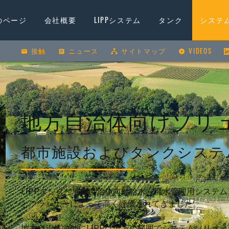
のページ
会社概要
LIPPシステム
タンク
システ
接触
ニュース
沿革
サイトマップ
LIPP®-二重折り曲
VIDEOS
液体貯
受賞歴
LIPP® 溶接技術
発酵槽
匿名通報センター
ューション
パートナープログラム
LIPP® の使用部材
二次発
LIPP® 製品カタロ
液体肥
地方自治体向けソリ
ガスス
都市施設およびタンクシステ
貯蔵用
溶接タ
飲料水
LIPPタンクと地方自治体向け給水、廃水管理用システ
バッフ
とプランナーによって高く評価されてきました。
特殊タ
地方自治体向けにLIPPは以下の範囲でシステムソリュ