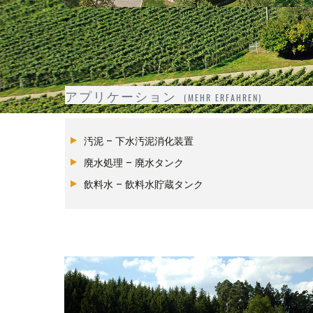
ニュース
特殊タンクとサイロ
ダウンロード
ルーフとカバー
ビデオ
エネルギー資源作物サイロ
アプリケーション
コンテナ改修
汚泥 – 下水汚泥消化装置
追加付属機器
廃水処理 – 廃水タンク
飲料水 – 飲料水貯蔵タンク