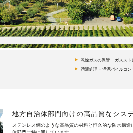
ルーフ
エネル
コンテ
追加付
乾燥ガスの保管 – ガスス
汚泥処理 – 汚泥パイルコン
地方自治体部門向けの高品質なシス
ステンレス鋼のような高品質の材料と恒久的な防水構造に
体部門に特に適しています。