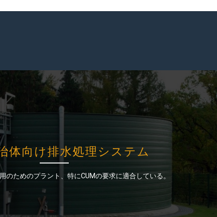
治体向け排水処理システム
治体向け排水処理システム
用のためのプラント、特にCUMの要求に適合している。
用のためのプラント、特にCUMの要求に適合している。