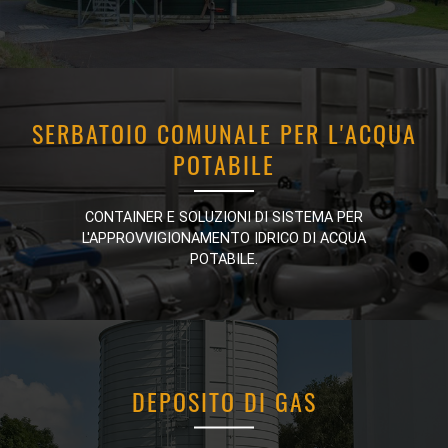
SERBATOIO COMUNALE PER L'ACQUA
SERBATOIO COMUNALE PER L'ACQUA
POTABILE
POTABILE
CONTAINER E SOLUZIONI DI SISTEMA PER
CONTAINER E SOLUZIONI DI SISTEMA PER
L'APPROVVIGIONAMENTO IDRICO DI ACQUA
L'APPROVVIGIONAMENTO IDRICO DI ACQUA
POTABILE.
POTABILE.
DEPOSITO DI GAS
DEPOSITO DI GAS