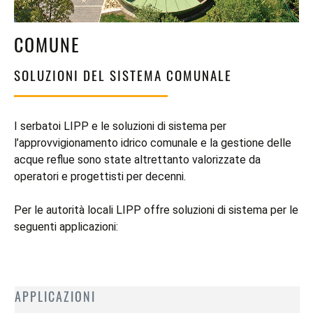
NOTICIAS
ACCUMULATORE INERZIALE LIPP
DOWNLOADS
COMUNE
SERBATOI SPECIALI LIPP
VIDEOS
SOLUZIONI DEL SISTEMA COMUNALE
TETTI DEI SERBATOI LIPP
SILO PER BARBABIETOLE
BETAVATOR LIPP
I serbatoi LIPP e le soluzioni di sistema per
l’approvvigionamento idrico comunale e la gestione delle
RISTRUTTURAZIONE DI
acque reflue sono state altrettanto valorizzate da
SERBATOI LIPP
operatori e progettisti per decenni.
ACCESSORI LIPP
Per le autorità locali LIPP offre soluzioni di sistema per le
seguenti applicazioni:
APPLICAZIONI