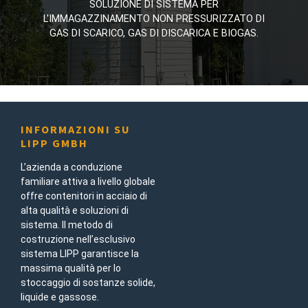
SOLUZIONE DI SISTEMA PER
SOLUZIONE DI SISTEMA PER
L'IMMAGAZZINAMENTO NON PRESSURIZZATO DI
L'IMMAGAZZINAMENTO NON PRESSURIZZATO DI
GAS DI SCARICO, GAS DI DISCARICA E BIOGAS.
GAS DI SCARICO, GAS DI DISCARICA E BIOGAS.
INFORMAZIONI SU
LIPP GMBH
L’azienda a conduzione
familiare attiva a livello globale
offre contenitori in acciaio di
alta qualità e soluzioni di
sistema. Il metodo di
costruzione nell’esclusivo
sistema LIPP garantisce la
massima qualità per lo
stoccaggio di sostanze solide,
liquide e gassose.