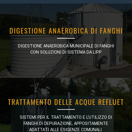
DIGESTIONE ANAEROBICA DI FANGHI
DIGESTIONE ANAEROBICA DI FANGHI
DIGESTIONE ANAEROBICA MUNICIPALE DI FANGHI
DIGESTIONE ANAEROBICA MUNICIPALE DI FANGHI
CON SOLUZIONI DI SISTEMA DA LIPP
CON SOLUZIONI DI SISTEMA DA LIPP
TRATTAMENTO DELLE ACQUE REFLUET
TRATTAMENTO DELLE ACQUE REFLUET
SISTEMI PER IL TRATTAMENTO E L'UTILIZZO DI
SISTEMI PER IL TRATTAMENTO E L'UTILIZZO DI
FANGHI DI DEPURAZIONE, APPOSITAMENTE
FANGHI DI DEPURAZIONE, APPOSITAMENTE
ADATTATI ALLE ESIGENZE COMUNALI.
ADATTATI ALLE ESIGENZE COMUNALI.