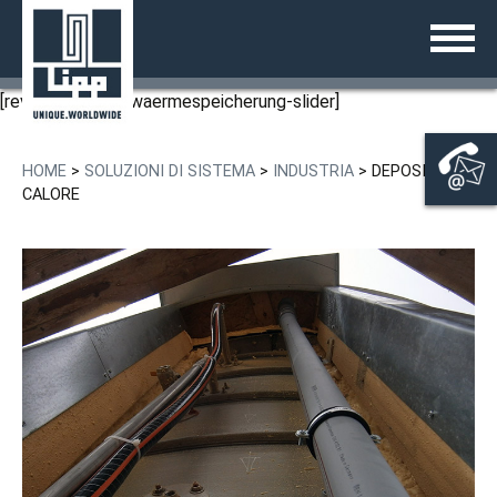
Vai
ITALIANO
ZURÜCK
ZURÜCK
ZURÜCK
ZURÜCK
ZURÜCK
ZURÜCK
ZURÜCK
ZURÜCK
ZURÜCK
al
contenuto
LE TAPPE PIÙ IMPORTANTI
LIPP-DOPPIA PIEGATURA
SERBATOI PER LIQUIDI
REATTORE KOMBIO LIPP
INDUSTRIA
RIFIUTI ALL’ENERGIA
DIGESTIONE ANAEROBICA DI
BIOGAS
CONSULENZA E VENDITE
CASA
FANGHI
[rev_slider alias=waermespeicherung-slider]
I PREMI
LA TECNOLOGIA DI SALDATURA
DIGESTORE LIPP
DIGESTORE UNIVERSAL LIPP
TRATTAMENTO DELLE ACQUE
COMUNE
IMMAGAZZINAMENTO A
SVILUPPO E COSTRUZIONE
L’AZIENDA
LIPP
REFLUE
TRATTAMENTO DELLE ACQUE
LIQUAME
HOME
>
SOLUZIONI DI SISTEMA
>
INDUSTRIA
>
DEPOSITO DI
PROGRAMMA PER I PARTNER
UNICENTRALMIX-DIGESTOR
FERMENTATORI LIPP
AGRICOLTURA
SERVIZIO E ISPEZIONE
REFLUE
LIPP-SISTEMA
CALORE
LIPP MATERIALE
ACQUA DI PROCESSO
STOCCAGGIO DI GRANO
DIGESTORE ECO LIPP
SERBATOI PER I LIQUAMI LIPP
DIGESTIONE ANAEROBICA E
SERBATOIO COMUNALE PER
SERBATOI LIPP
CATALOGO PRODOTTI LIPP®
DEPOSITO DI CALORE
SILAGGIO
BIOGAS
L’ACQUA POTABILE
SERBATOI DEL GAS LIPP
SOLUZIONI DI SISTEMA
MEMORIZZAZIONE DI MASSA
DEPOSITO DI GAS
SILO PER MATERIALI SFUSI LIPP
SERVIZIO
DEPOSITO DI GAS
CISTERNE DI STOCCAGGIO
PROGETTI
SALDATE LIPP
CONTACTO
RISERVE DI ACQUA POTABILE