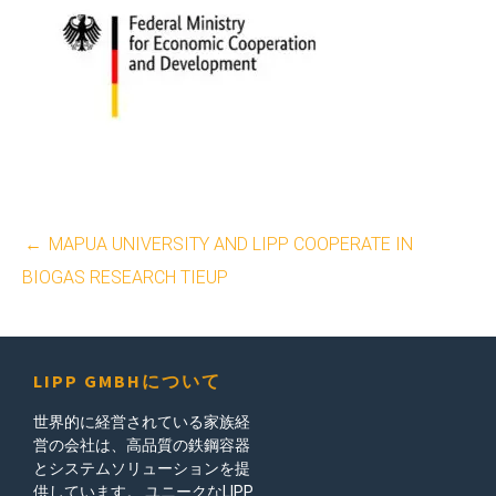
投
←
MAPUA UNIVERSITY AND LIPP COOPERATE IN
稿
BIOGAS RESEARCH TIEUP
ナ
ビ
LIPP GMBHについて
ゲ
世界的に経営されている家族経
営の会社は、高品質の鉄鋼容器
ー
とシステムソリューションを提
供しています。 ユニークなLIPP