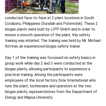
ニュース
特殊タンクとサイロ
ダウンロード
conducted face-to-face at 2 plant locations in South
ルーフとカバー
ビデオ
Cotabato, Philippines (Surallah and Polomolok). These 2
biogas plants were built by LIPP GmbH and in order to
エネルギー資源作物サイロ
ensure a smooth operation of the plant, this safety
training was initiated. The training was held by Mr. Michael
コンテナ改修
Köttner, an experienced biogas safety trainer.
追加付属機器
Day 1 of the training was focussed on safety basics in
group work while day 2 and 3 were conducted at the
biogas plants, allowing participants to experience a
practical training. Among the participants were
employees of the local factory Dole International who
runs the plant, technicians and operators at the two
biogas plants, representatives from the Department of
Energy and Mapua University.