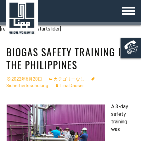
コ
日本語
ZURÜCK
ZURÜCK
ZURÜCK
ZURÜCK
ZURÜCK
ZURÜCK
ZURÜCK
ZURÜCK
ZURÜCK
ン
テ
沿革
LIPP®-二重折り曲げ工法
液体貯蔵タンク
KOMBIO®
産業界
廃棄物の発酵
地方自治体向け下水汚泥消化シス
バイオガス
の協議と販売
ご案内のページ
ン
テム
[rev_slider alias=startslider]
ツ
受賞歴
LIPP® 溶接技術
発酵槽
ユニバーサル発酵槽
生産工場の廃水処理
地方自治体向けソリューション
液体肥料（消化液）タンク
の技術開発と建設
会社概要
へ
地方自治体向け排水処理システム
BIOGAS SAFETY TRAINING IN
ス
パートナープログラム
LIPP® の使用部材
ユニセントラルミックス発酵槽
二次発酵槽
生産工場プロセス水
農業界向け製品
農場での穀物貯蔵
のサービスと検査
LIPPシステム
キ
自治体向けの飲料水貯蔵
THE PHILIPPINES
ッ
LIPP® 製品カタログ
ECO 発酵槽
液体肥料（消化液）タンク
産業界向け蓄熱タンク
農作物サイレージ
バイオガスプラント
タンク
プ
自治体向けガス貯蔵タンク
2022年6月28日
カテゴリーなし
ガスストレージ
大容量記憶装置
システムソリューション
Sicherheitsschulung
Tina Dauser
貯蔵用サイロ
ガス貯蔵
サービス
A 3-day
溶接タンク
プロジェクト
safety
training
飲料水タンク
接触
was
バッファー貯蔵タンク