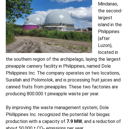
ニュース
Mindanao,
特殊タンクとサイロ
the second-
ダウンロード
largest
ルーフとカバー
island in the
ビデオ
Philippines
エネルギー資源作物サイロ
(after
Luzon),
コンテナ改修
located in
the southern region of the archipelago, laying the largest
追加付属機器
pineapple cannery facility in Philippines, named Dole
Philippines Inc. The company operates on two locations,
Surallah and Polomolok, and is processing fruit juices and
canned fruits from pineapples. These two factories are
producing 800.000 t pineapple waste per year.
By improving the waste management system, Dole
Phillippines Inc. recognized the potential for biogas
production with a capacity of
7.9 MW
, and a reduction of
about 50,000 t CO
emissions per year.