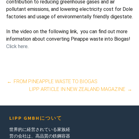
contribution to reducing greenhouse gases and air
pollutant emissions, and lowering electricity cost for Dole
factories and usage of environmentally friendly digestate.
In the video on the following link, you can find out more
information about converting Pinappe waste into Biogas!
Click here
.
投
←
FROM PINEAPPLE WASTE TO BIOGAS
LIPP ARTICLE IN NEW ZEALAND MAGAZINE
→
稿
ナ
ビ
LIPP GMBHについて
ゲ
世界的に経営されている家族経
営の会社は、高品質の鉄鋼容器