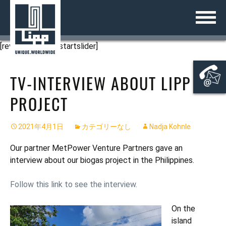
コ
日本語
ZURÜCK
ZURÜCK
ZURÜCK
ZURÜCK
ZURÜCK
ZURÜCK
ZURÜCK
ZURÜCK
ZURÜCK
ン
テ
沿革
LIPP®-二重折り曲げ工法
液体貯蔵タンク
KOMBIO®
産業界
廃棄物の発酵
地方自治体向け下水汚泥消化シス
バイオガス
の協議と販売
ご案内のページ
ン
テム
[rev_slider alias=startslider]
ツ
受賞歴
LIPP® 溶接技術
発酵槽
ユニバーサル発酵槽
生産工場の廃水処理
地方自治体向けソリューション
液体肥料（消化液）タンク
の技術開発と建設
会社概要
へ
地方自治体向け排水処理システム
TV-INTERVIEW ABOUT LIPP
ス
パートナープログラム
LIPP® の使用部材
ユニセントラルミックス発酵槽
二次発酵槽
生産工場プロセス水
農業界向け製品
農場での穀物貯蔵
のサービスと検査
LIPPシステム
キ
自治体向けの飲料水貯蔵
PROJECT
ッ
LIPP® 製品カタログ
ECO 発酵槽
液体肥料（消化液）タンク
産業界向け蓄熱タンク
農作物サイレージ
バイオガスプラント
タンク
プ
自治体向けガス貯蔵タンク
2021年4月1日
カテゴリーなし
Nadja Kohnle
ガスストレージ
大容量記憶装置
システムソリューション
Our partner MetPower Venture Partners gave an
貯蔵用サイロ
ガス貯蔵
サービス
interview about our biogas project in the Philippines.
溶接タンク
プロジェクト
Follow this link to see the interview.
飲料水タンク
接触
On the
island
バッファー貯蔵タンク