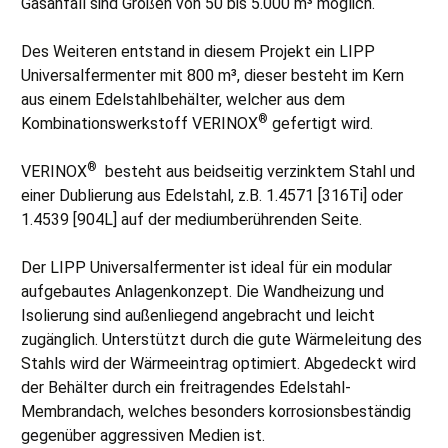
Gasanfall sind Größen von 50 bis 5.000 m³ möglich.
Des Weiteren entstand in diesem Projekt ein LIPP
Universalfermenter mit 800 m³, dieser besteht im Kern
aus einem Edelstahlbehälter, welcher aus dem
®
Kombinationswerkstoff VERINOX
gefertigt wird.
®
VERINOX
besteht aus beidseitig verzinktem Stahl und
einer Dublierung aus Edelstahl, z.B. 1.4571 [316Ti] oder
1.4539 [904L] auf der mediumberührenden Seite.
Der LIPP Universalfermenter ist ideal für ein modular
aufgebautes Anlagenkonzept. Die Wandheizung und
Isolierung sind außenliegend angebracht und leicht
zugänglich. Unterstützt durch die gute Wärmeleitung des
Stahls wird der Wärmeeintrag optimiert. Abgedeckt wird
der Behälter durch ein freitragendes Edelstahl-
Membrandach, welches besonders korrosionsbeständig
gegenüber aggressiven Medien ist.