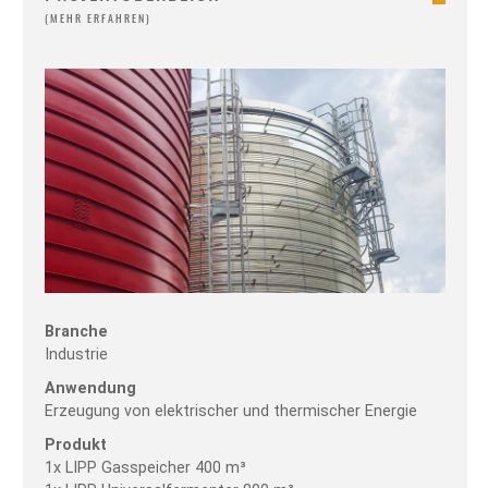
KONTAKT
SONDERBEHÄLTER
AKTUELLES
BEHÄLTERDÄCHER
DOWNLOADS
RÜBENSILO
VIDEOS
BEHÄLTERSANIERUNG
ZUBEHÖR
Branche
Industrie
Anwendung
Erzeugung von elektrischer und thermischer Energie
Produkt
1x LIPP Gasspeicher 400 m³