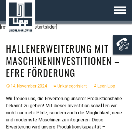
Zum
DEUTSCH
ZURÜCK
ZURÜCK
ZURÜCK
ZURÜCK
ZURÜCK
ZURÜCK
ZURÜCK
ZURÜCK
ZURÜCK
ZURÜCK
Inhalt
springen
MEILENSTEINE
LIPP®-DOPPELFALZ
FLÜSSIGKEITSBEHÄLTER
KOMBIO®
INDUSTRIE
ABFALLVERGÄRUNG
KLÄRSCHLAMMFAULUNG
BIOGAS
BERATUNG & VERTRIEB
JOBS BEI LIPP®
STARTSEITE
[rev_slider alias=startslider]
AUSZEICHNUNGEN
LIPP® SCHWEISSTECHNIK
FERMENTER
UNIVERSALFERMENTER
ABWASSER
KOMMUNEN
ABWASSERAUFBEREITUNG
GÜLLE
ENTWICKLUNG & KONSTRUKTION
AUSBILDUNG BEI LIPP®
UNTERNEHMEN
HALLENERWEITERUNG MIT
PARTNERPROGRAMM
LIPP® WERKSTOFFE
UNICENTRALMIX-FERMENTER
NACHGÄRER
PROZESSWASSER
TRINKWASSERSPEICHERUNG
LANDWIRTSCHAFT
GETREIDE
WARTUNG & INSPEKTION
LIPP®-SYSTEM
MASCHINENINVESTITIONEN –
LIPP® PRODUKTKATALOG
ECO FERMENTER
GÜLLEBEHÄLTER
WÄRMESPEICHERUNG
GASSPEICHERUNG
SILAGE
BIOGASANLAGEN
BEHÄLTER
EFRE FÖRDERUNG
GASSPEICHER
SCHÜTTGUTLAGERUNG
SYSTEMLÖSUNGEN
14. November 2024
Unkategorisiert
Leon Lipp
SCHÜTTGUTSILO
GASSPEICHERUNG
SERVICE
Wir freuen uns, die Erweiterung unserer Produktionshalle
GESCHWEISSTE BEHÄLTER
PROJEKTE
bekannt zu geben! Mit dieser Investition schaffen wir
nicht nur mehr Platz, sondern auch die Möglichkeit, neue
TRINKWASSERBEHÄLTER
KARRIERE
und modernste Maschinen zu integrieren. Diese
Erweiterung wird unsere Produktionskapazität –
PUFFERSPEICHER