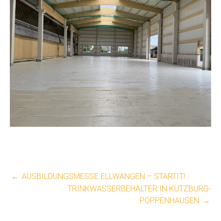
BEITRAGSNAVIGATION
←
AUSBILDUNGSMESSE ELLWANGEN – STARTIT!
TRINKWASSERBEHÄLTER IN KÜTZBURG-
POPPENHAUSEN
→