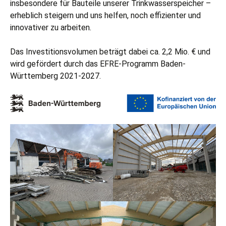
KONTAKT
insbesondere für Bauteile unserer Trinkwasserspeicher –
erheblich steigern und uns helfen, noch effizienter und
SONDERBEHÄLTER
AKTUELLES
innovativer zu arbeiten.
BEHÄLTERDÄCHER
DOWNLOADS
Das Investitionsvolumen beträgt dabei ca. 2,2 Mio. € und
wird gefördert durch das EFRE-Programm Baden-
RÜBENSILO
VIDEOS
Württemberg 2021-2027.
BEHÄLTERSANIERUNG
ZUBEHÖR